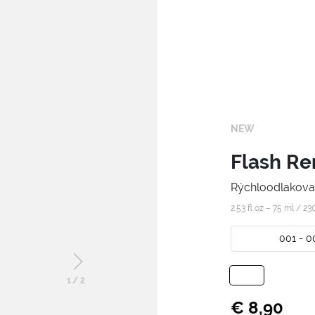
NEW
Flash R
Rýchloodlakova
2.53 fl oz – 75 ml /
23
001 - 0
1
/
2
€ 8,90