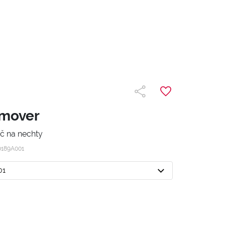
emover
č na nechty
0189A001
01