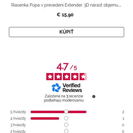
Riasenka Pupa v prevedení Extender. 3D nárast objemu. Nekonečne zhutnené a nadvihnuté riasy.
€ 15,90
KÚPIŤ
4.7
/
5
Založené na
3
recenzie
podliehajú moderovaniu
5
hviezdy
2
4
hviezdy
1
3
hviezdy
0
2
hviezdy
0