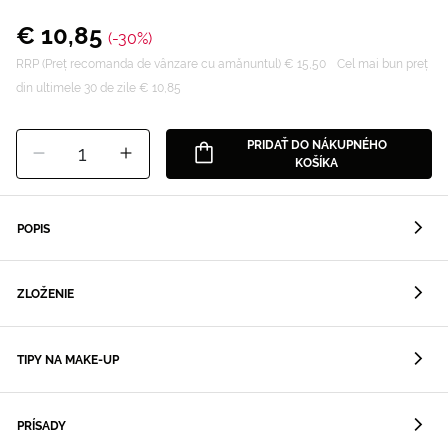
€ 10,85
(-30%)
RRP (Preț recomanda de vânzare cu amănuntul) € 15,50
Cel mai bun preț
din ultimele 30 de zile € 10,85
PRIDAŤ DO NÁKUPNÉHO
1
KOŠÍKA
POPIS
ZLOŽENIE
TIPY NA MAKE-UP
PRÍSADY