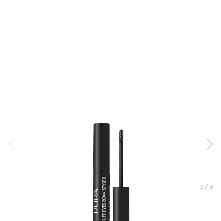
1
/
4