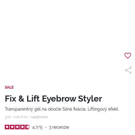
SALE
Fix & Lift Eyebrow Styler
Transparentný gél na obočie Silná fixácia. Liftingový efekt.
3 ml - 0.101 fl oz /
040561A100
4.7
/
5
-
3
recenzie