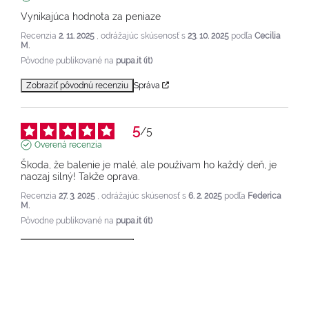
Vynikajúca hodnota za peniaze
Recenzia
2. 11. 2025
, odrážajúc skúsenosť s
23. 10. 2025
podľa
Cecilia
M.
Pôvodne publikované na
pupa.it (it)
Zobraziť pôvodnú recenziu
Správa
5
/
5
Overená recenzia
Škoda, že balenie je malé, ale používam ho každý deň, je 
naozaj silný! Takže oprava.
Recenzia
27. 3. 2025
, odrážajúc skúsenosť s
6. 2. 2025
podľa
Federica
M.
Pôvodne publikované na
pupa.it (it)
Zobraziť pôvodnú recenziu
Správa
1