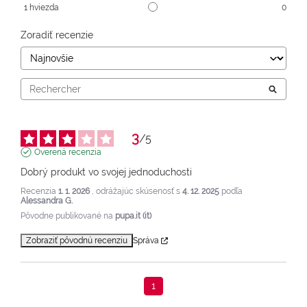
1
hviezda
0
Zoradiť recenzie
3
/
5
Overená recenzia
Dobrý produkt vo svojej jednoduchosti
Recenzia
1. 1. 2026
, odrážajúc skúsenosť s
4. 12. 2025
podľa
Alessandra G.
Pôvodne publikované na
pupa.it (it)
Zobraziť pôvodnú recenziu
Správa
1