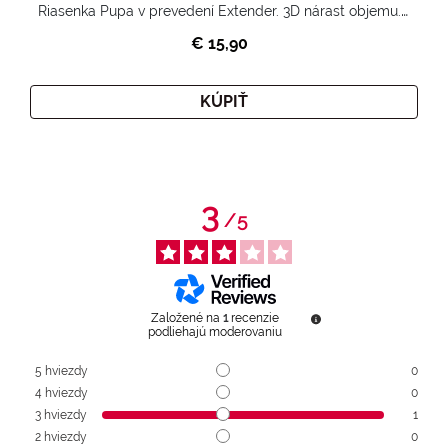
Riasenka Pupa v prevedení Extender. 3D nárast objemu. Nekonečne zhutnené a nadvihnuté riasy.
€ 15,90
KÚPIŤ
3
/
5
Založené na
1
recenzie
podliehajú moderovaniu
5
hviezdy
0
4
hviezdy
0
3
hviezdy
1
2
hviezdy
0