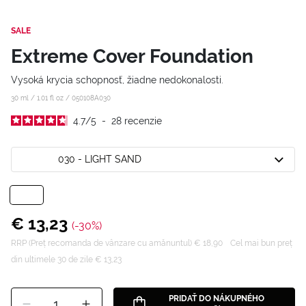
SALE
Extreme Cover Foundation
Vysoká krycia schopnosť, žiadne nedokonalosti.
30 ml / 1.01 fl oz /
050108A030
4.7
/
5
-
28
recenzie
030 - LIGHT SAND
€ 13,23
(-30%)
RRP (Preț recomanda de vânzare cu amănuntul) € 18,90
Cel mai bun preț
din ultimele 30 de zile € 13,23
PRIDAŤ DO NÁKUPNÉHO
1