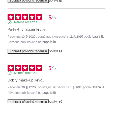
Zobraziť pôvodnú recenziu
Správa
5
/
5
Overená recenzia
Perfektný! Super krytie
Recenzia
10. 6. 2026
, odrážajúc skúsenosť s
12. 5. 2026
podľa
Laura B.
Pôvodne publikované na
pupa.it (it)
Zobraziť pôvodnú recenziu
Správa
5
/
5
Overená recenzia
Dobrý make-up, krycí.
Recenzia
20. 5. 2026
, odrážajúc skúsenosť s
8. 5. 2026
podľa
Oriana B.
Pôvodne publikované na
pupa.it (it)
Zobraziť pôvodnú recenziu
Správa