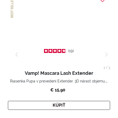
BEST SELLER
19
1
/
3
Vamp! Mascara Lash Extender
Riasenka Pupa v prevedení Extender. 3D nárast objemu. Nekonečne zhutnené a nadvihnuté riasy.
€ 15,90
KÚPIŤ