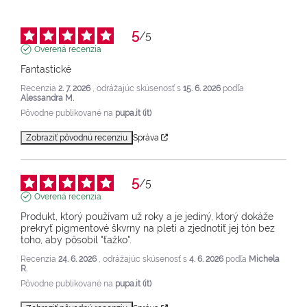
5
/
5
Overená recenzia
Fantastické
Recenzia
2. 7. 2026
, odrážajúc skúsenosť s
15. 6. 2026
podľa
Alessandra M.
Pôvodne publikované na
pupa.it (it)
Zobraziť pôvodnú recenziu
Správa
5
/
5
Overená recenzia
Produkt, ktorý používam už roky a je jediný, ktorý dokáže 
prekryť pigmentové škvrny na pleti a zjednotiť jej tón bez 
toho, aby pôsobil "ťažko".
Recenzia
24. 6. 2026
, odrážajúc skúsenosť s
4. 6. 2026
podľa
Michela
R.
Pôvodne publikované na
pupa.it (it)