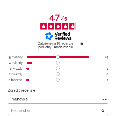
4.7
/
5
Založené na
28
recenzie
podliehajú moderovaniu
5
hviezdy
24
4
hviezdy
2
3
hviezdy
1
2
hviezdy
0
1
hviezda
1
Zoradiť recenzie