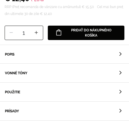
RRP (Preț recomanda de vânzare cu amănuntul) € 15,50
Cel mai bun preț
din ultimele 30 de zile € 12,40
PRIDAŤ DO NÁKUPNÉHO
1
KOŠÍKA
POPIS
VONNÉ TÓNY
POUŽITIE
PRÍSADY