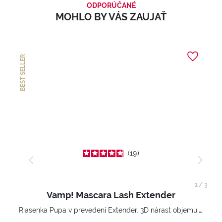
ODPORÚČANÉ
MOHLO BY VÁS ZAUJAŤ
BEST SELLER
19
1
/
3
Vamp! Mascara Lash Extender
Riasenka Pupa v prevedení Extender. 3D nárast objemu. Nekonečne zhutnené a nadvihnuté riasy.