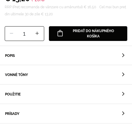
RRP (Preț recomanda de vânzare cu amănuntul) € 16,50
Cel mai bun preț
din ultimele 30 de zile € 13,20
PRIDAŤ DO NÁKUPNÉHO
1
KOŠÍKA
POPIS
VONNÉ TÓNY
POUŽITIE
PRÍSADY