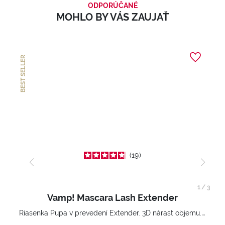
ODPORÚČANÉ
MOHLO BY VÁS ZAUJAŤ
BEST SELLER
19
1
/
3
Vamp! Mascara Lash Extender
Riasenka Pupa v prevedení Extender. 3D nárast objemu. Nekonečne zhutnené a nadvihnuté riasy.