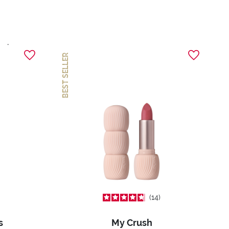
sob.
BEST SELLER
14
s
My Crush