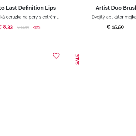
o Last Definition Lips
Artist Duo Brus
Automatická ceruzka na pery s extrémne dlhou trvácnosťou, wodoodolná.
Dvojitý aplikátor mejk
€ 8,33
€ 15,50
Price reduced from
to
€ 11,90
-30%
SALE