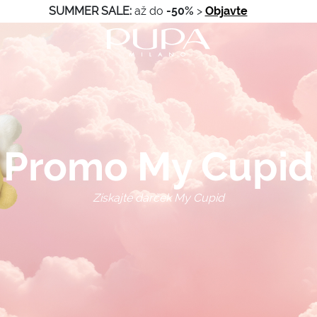
SUMMER SALE:
až do
-50%
>
Objavte
Promo My Cupid
Získajte darček My Cupid