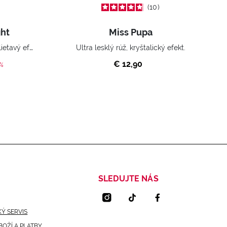
10
ght
Miss Pupa
Ultra lesklý rúž, krištáľovo trblietavý efekt.
Ultra lesklý rúž, kryštalický efekt.
€ 12,90
d from
0%
SLEDUJTE NÁS
Ý SERVIS
BOŽÍ A PLATBY