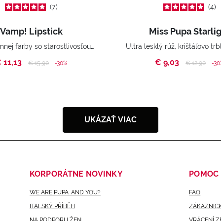
7
4
Vamp! Lipstick
Miss Pupa Starli
Rúž extrémnej farby so starostlivosťou pre plnšie pery.
 11,13
€ 9,03
Price reduced from
to
Price reduce
to
€ 15,90
-30%
€ 12,90
-3
UKÁZAŤ VIAC
KORPORÁTNE NOVINKY
POMOC
WE ARE PUPA. AND YOU?
FAQ
ITALSKÝ PŘÍBĚH
ZÁKAZNICK
NA PODPORU ŽEN
VRÁCENÍ Z