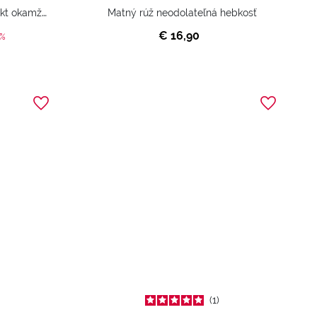
Ultra oslnivý lesk na pery, efekt okamžitého objemu
Matný rúž neodolateľná hebkosť
€ 16,90
d from
0%
1