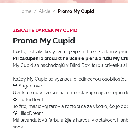
Home
Akcie
Promo My Cupid
ZÍSKAJTE DARČEK MY CUPID
Promo My Cupid
Existuje chvíľa, kedy sa mejkap stretne s kúzlom a prem
Pri zakúpení 1 produkt na líčenie pier a 1 rúžu My 
My Cupid sa nachádzajú v Blind Box: farbu prívesku si
Každý My Cupid sa vyznačuje jedinečnou osobitosťou 
💗 SugarLove
Uvoľňuje cukrové srdcia a predstavuje najštedrejšiu d
💛 ButterHeart
Je žltej maslovej farby a roztopí sa za všetko, čo je d
💜 LiliacDream
Má levanduľovú farbu a žije s hlavou v oblakoch. Hanbl
snov