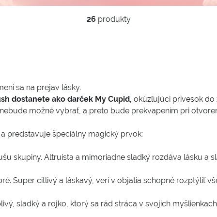
26
produkty
ení sa na prejav lásky.
Crush dostanete ako darček My Cupid,
okúzľujúci prívesok do 
 nebude možné vybrať, a preto bude prekvapením pri otvorení
a predstavuje špeciálny magický prvok:
ušu skupiny. Altruista a mimoriadne sladký rozdáva lásku a 
obré. Super citlivý a láskavý, verí v objatia schopné rozptýli
ivý, sladký a rojko, ktorý sa rád stráca v svojich myšlienka