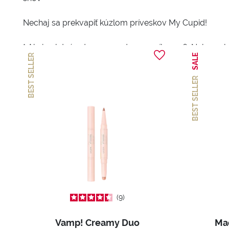
Nechaj sa prekvapiť kúzlom príveskov My Cupid!
* Akcia platná od 9. marca do 12. apríla 2026. Nekumul
BEST SELLER
SALE
BEST SELLER
9
Vamp! Creamy Duo
Mad