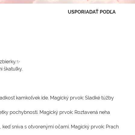
USPORIADAŤ PODĽA
zbierky.✨
 škatuľky.
sladkosť kamkoľvek ide. Magický prvok: Sladké túžby
ť všetky pochybnosti. Magický prvok: Roztavená neha
ch, keď sníva s otvorenými očami. Magický prvok: Prach