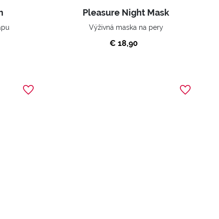
h
Pleasure Night Mask
apu
Výživná maska na pery
€ 18,90