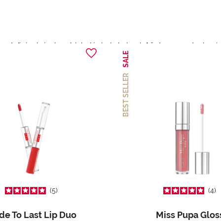
ovateľná s inými prebiehajúcimi akciami. Až do vypredania zá
SALE
BEST SELLER
5
4
e To Last Lip Duo
Miss Pupa Glos