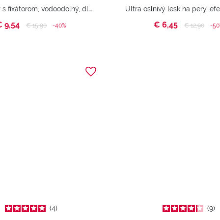
Tekutý rúž s fixátorom, vodoodolný, dlhotrvajúci účinok.
€ 9,54
€ 6,45
Price reduced from
to
Price reduce
to
€ 15,90
-40%
€ 12,90
-5
4
9