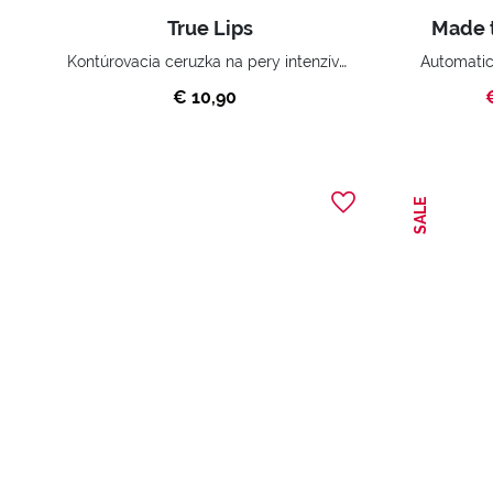
True Lips
Made t
Kontúrovacia ceruzka na pery intenzívnej farby s vysokým obsahom pigmentov.
€ 10,90
SALE