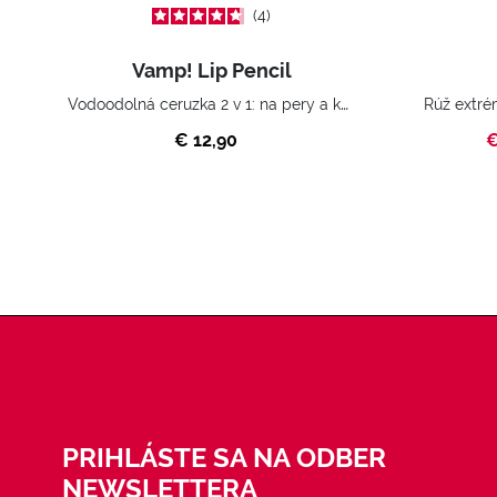
4
Vamp! Lip Pencil
Vodoodolná ceruzka 2 v 1: na pery a kontúry.
€ 12,90
€
PRIHLÁSTE SA NA ODBER
NEWSLETTERA