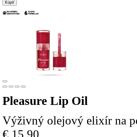
Kúpiť
Pleasure Lip Oil
Výživný olejový elixír na p
€ 15,90