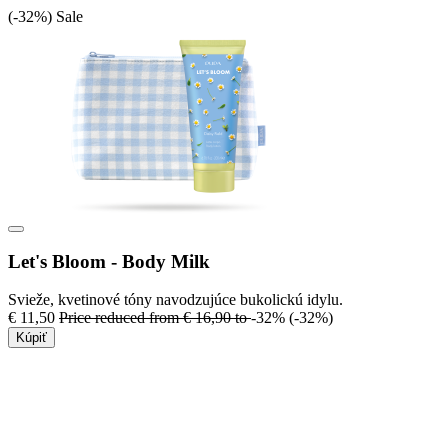
(-32%)
Sale
Let's Bloom - Body Milk
Svieže, kvetinové tóny navodzujúce bukolickú idylu.
€ 11,50
Price reduced from
€ 16,90
to
-32%
(-32%)
Kúpiť