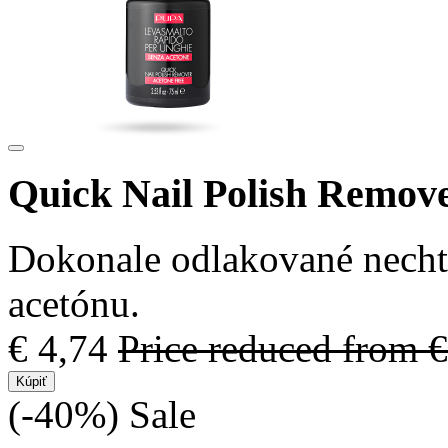
Quick Nail Polish Remov
Dokonale odlakované necht
acetónu.
€ 4,74
Price reduced from
€
Kúpiť
(-40%)
Sale