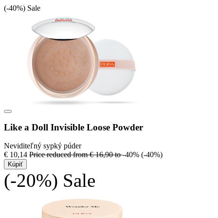
(-40%)
Sale
Like a Doll Invisible Loose Powder
Neviditeľný sypký púder
€ 10,14
Price reduced from
€ 16,90
to
-40%
(-40%)
Kúpiť
(-20%)
Sale