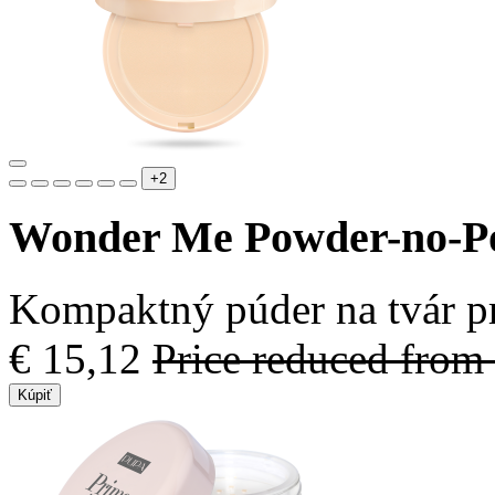
+2
Wonder Me Powder-no-P
Kompaktný púder na tvár p
€ 15,12
Price reduced from
Kúpiť