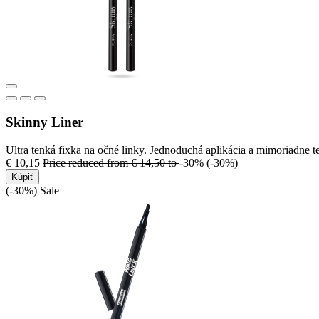
Skinny Liner
Ultra tenká fixka na očné linky. Jednoduchá aplikácia a mimoriadne te
€ 10,15
Price reduced from
€ 14,50
to
-30%
(-30%)
Kúpiť
(-30%)
Sale