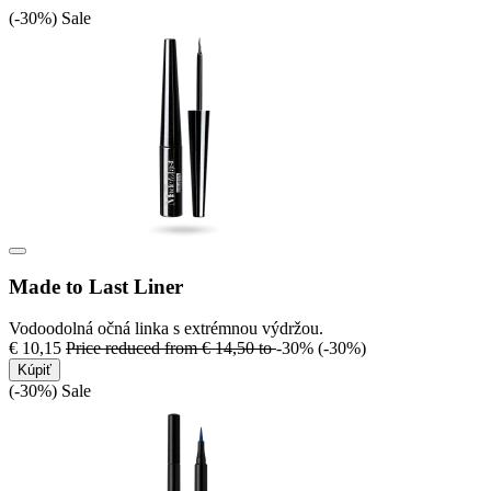
(-30%)
Sale
Made to Last Liner
Vodoodolná očná linka s extrémnou výdržou.
€ 10,15
Price reduced from
€ 14,50
to
-30%
(-30%)
Kúpiť
(-30%)
Sale