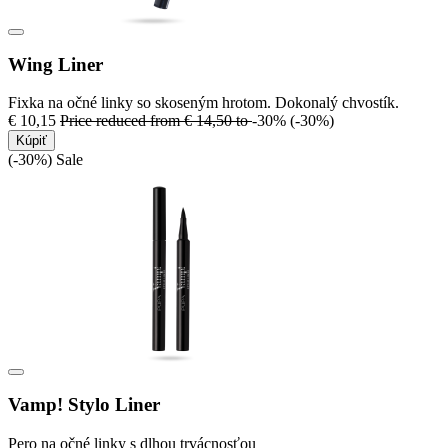
Wing Liner
Fixka na očné linky so skoseným hrotom. Dokonalý chvostík.
€ 10,15
Price reduced from
€ 14,50
to
-30%
(-30%)
Kúpiť
(-30%)
Sale
Vamp! Stylo Liner
Pero na očné linky s dlhou trvácnosťou